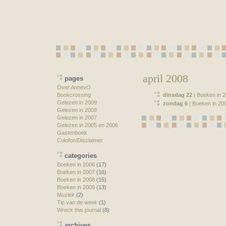
april 2008
pages
Over AnnevO
Bookcrossing
dinsdag 22
| Boeken in 2
Gelezen in 2009
zondag 6
| Boeken in 20
Gelezen in 2008
Gelezen in 2007
Gelezen in 2005 en 2006
Gastenboek
Colofon/Disclaimer
categories
Boeken in 2006
(17)
Boeken in 2007
(16)
Boeken in 2008
(15)
Boeken in 2009
(13)
Muziek
(2)
Tip van de week
(1)
Wreck this journal
(8)
archives