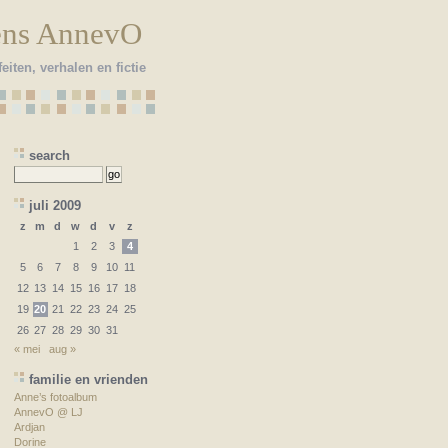
ens AnnevO
eiten, verhalen en fictie
search
juli 2009
z
m
d
w
d
v
z
1
2
3
4
5
6
7
8
9
10
11
12
13
14
15
16
17
18
19
20
21
22
23
24
25
26
27
28
29
30
31
« mei
aug »
familie en vrienden
Anne’s fotoalbum
AnnevO @ LJ
Ardjan
Dorine