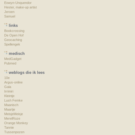
Eowyn-Unquendor
Hester, make-up artist
Jeroen
Samuel
links
Bookcrossing
De Open Hof
Geocaching
Spellengek
medisch
MedGadget
Pubmed
weblogs die ik lees
10e
Argus-online
Gala
Irrimiri
Kleintje
Lush Femke
Maanisch
Maartje
MeisjeMeisje
MerelRoze
Orange Monkey
Tannie
Tussenpozen