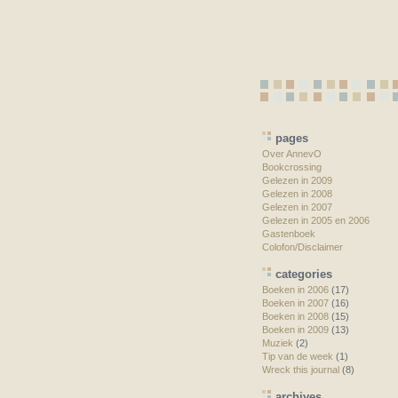
pages
Over AnnevO
Bookcrossing
Gelezen in 2009
Gelezen in 2008
Gelezen in 2007
Gelezen in 2005 en 2006
Gastenboek
Colofon/Disclaimer
categories
Boeken in 2006
(17)
Boeken in 2007
(16)
Boeken in 2008
(15)
Boeken in 2009
(13)
Muziek
(2)
Tip van de week
(1)
Wreck this journal
(8)
archives