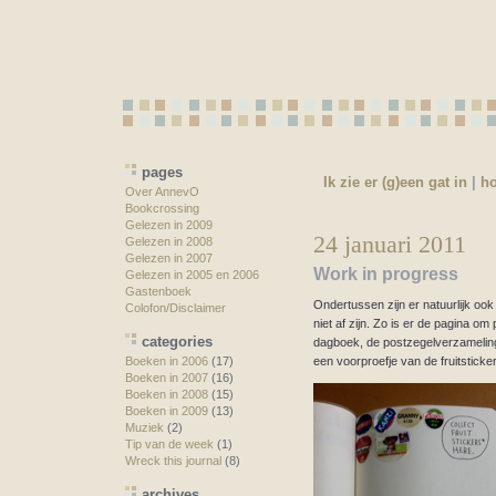
pages
Ik zie er (g)een gat in
|
h
Over AnnevO
Bookcrossing
Gelezen in 2009
24 januari 2011
Gelezen in 2008
Gelezen in 2007
Work in progress
Gelezen in 2005 en 2006
Gastenboek
Ondertussen zijn er natuurlijk oo
Colofon/Disclaimer
niet af zijn. Zo is er de pagina om
categories
dagboek, de postzegelverzameling 
een voorproefje van de fruitsticker
Boeken in 2006
(17)
Boeken in 2007
(16)
Boeken in 2008
(15)
Boeken in 2009
(13)
Muziek
(2)
Tip van de week
(1)
Wreck this journal
(8)
archives