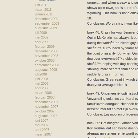
corner… and when a sexy and sen
juni 2011
shows up in town, she’s sure he’s 
maart 2011
Wyoming. This book is not a chick
januari 2011
18.
december 2009
september 2009
Conclusion: Worth a try, if you li
augustus 2009
boek 48: Crazy for you, Jennifer 
juli 2009
mei 2009
Quinn McKenzie has always lived
april 2009
dating the worldâ€™s nicest guy, 
februari 2009
sheâ€™s surrounded by family and
december 2008
the point of insanity. But when Qu
november 2008
dog over everyoneâ€™s objections,
oktober 2008
sheâ€™s coping with dog-napping,
september 2008
stalking, more secrets than she r
augustus 2008
suddenly crazy…for her.
juli 2008
juni 2008
Conclusion: Great read in which th
mei 2008
than your average chick-lit.
april 2008
maart 2008
boek 49: Ongeneeslijk optimistisc
februari 2008
Verzameling columns van Karel ove
december 2007
familieleven doorgaat. Het boek bes
november 2007
hersentumor tot en met zijn overlij
oktober 2007
Conclusie: Erg mooi en ontroerend
augustus 2007
juni 2007
boek 50: Het bosgraf, Simone van
mei 2007
Kort verhaal dat een beetje doet 
april 2007
allemaal mysterieus en je wordt o
maart 2007