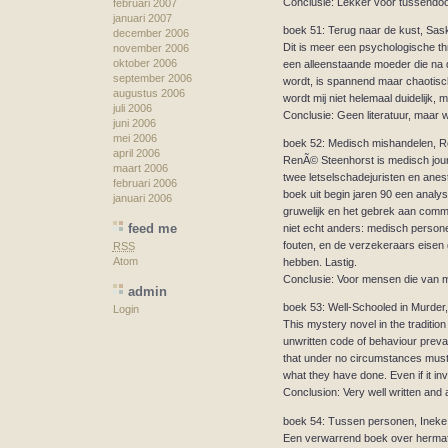
Conclusie: Lekker voor tussendoo
februari 2007
januari 2007
boek 51: Terug naar de kust, Sas
december 2006
Dit is meer een psychologische thri
november 2006
oktober 2006
een alleenstaande moeder die na 
september 2006
wordt, is spannend maar chaotisch.
augustus 2006
wordt mij niet helemaal duidelijk, m
juli 2006
Conclusie: Geen literatuur, maar w
juni 2006
mei 2006
boek 52: Medisch mishandelen, 
april 2006
RenÃ© Steenhorst is medisch journ
maart 2006
twee letselschadejuristen en anesth
februari 2006
boek uit begin jaren 90 een analy
januari 2006
gruwelijk en het gebrek aan commu
feed me
niet echt anders: medisch person
fouten, en de verzekeraars eisen 
RSS
Atom
hebben. Lastig.
Conclusie: Voor mensen die van 
admin
boek 53: Well-Schooled in Murder
Login
This mystery novel in the tradition
unwritten code of behaviour preva
that under no circumstances must p
what they have done. Even if it i
Conclusion: Very well written and a 
boek 54: Tussen personen, Inek
Een verwarrend boek over hermafro