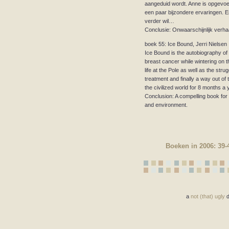
aangeduid wordt. Anne is opgevoed
een paar bijzondere ervaringen. 
verder wil…
Conclusie: Onwaarschijnlijk verha
boek 55: Ice Bound, Jerri Nielsen
Ice Bound is the autobiography of 
breast cancer while wintering on 
life at the Pole as well as the stru
treatment and finally a way out of
the civilized world for 8 months a 
Conclusion: A compelling book fo
and environment.
Boeken in 2006: 39-
a
not (that) ugly
d