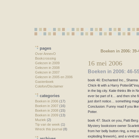
pages
Boeken in 2006: 39-
Over AnnevO
Bookcrossing
16 mei 2006
Gelezen in 2009
Gelezen in 2008
Boeken in 2006: 46-5
Gelezen in 2007
Gelezen in 2005 en 2006
boek 46: Enchanted Inc., Shann
Gastenboek
Chick-lit with a Harry Potterâ€“ins
Colofon/Disclaimer
in the big city. Katie thinks life i
categories
ever be part of it… and then she f
just don’t notice… something magi
Boeken in 2006
(17)
Boeken in 2007
(16)
Conclusion: Funny read if you lik
Boeken in 2008
(15)
Potter.
Boeken in 2009
(13)
Muziek
(2)
boek 47: Stuck on you, Patti Berg
Tip van de week
(1)
Mystery bookstore owner Scarlett
Wreck this journal
(8)
from her belly button ring, a mop o
exploding firework), and a vivid i
archives