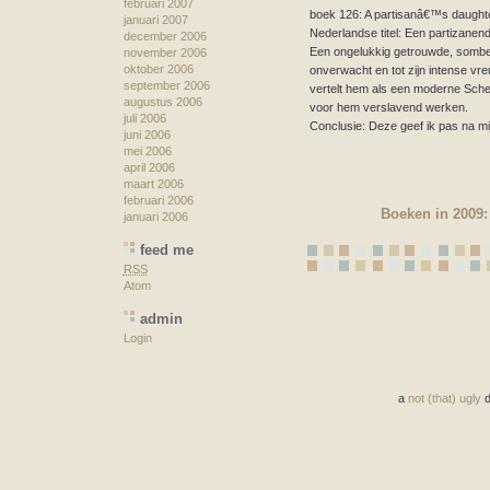
februari 2007
boek 126: A partisanâ€™s daughte
januari 2007
Nederlandse titel: Een partizanen
december 2006
Een ongelukkig getrouwde, somber
november 2006
oktober 2006
onverwacht en tot zijn intense v
september 2006
vertelt hem als een moderne Sche
augustus 2006
voor hem verslavend werken.
juli 2006
Conclusie: Deze geef ik pas na m
juni 2006
mei 2006
april 2006
maart 2006
februari 2006
Boeken in 2009:
januari 2006
feed me
RSS
Atom
admin
Login
a
not (that) ugly
d