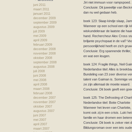
Jiri niet immuun voor rampspoed.
juni 2011
Conclusie: Dit juweeltje van Beckma
maart 2011
dan nu wel gedaan heb.
januari 2011
december 2009
boek 123: Slaap kindje slaap, Ja
september 2009
Wanneer op een school een rijk kle
augustus 2009
wiskundeleraar de laatste die haa
juli 2009
mei 2009
hand. Rechercheur Alex Cross sta
april 2009
briljante psychopaat in de val? Vo
februari 2009
persoonlijkheid heeft en zich gru
december 2008
Conclusie: Erg spannende thriller, 
november 2008
en wat een leugen.
oktober 2008
september 2008
boek 124: Fragile things, Neil Ga
augustus 2008
Nederlandse titel: Alles is breekba
juli 2008
Bundeling van 23 zeer diverse verh
juni 2008
talent van Gaiman is. Sommige ve
mei 2008
ze zijn allemaal de moeite waard.
april 2008
maart 2008
Conclusie: Dit boek geeft een go
februari 2008
boek 125: The Defrosting of Charl
december 2007
november 2007
Nederlandse titel: Botte Charlotte
oktober 2007
Wanneer het leven van Charlotte, 
augustus 2007
komt ook zij in een crisis. Lukt h
juni 2007
familie en haar dromen een betere
mei 2007
Conclusie: Dit boek is zeker niet de
april 2007
Bildungsroman over een iets oude
maart 2007