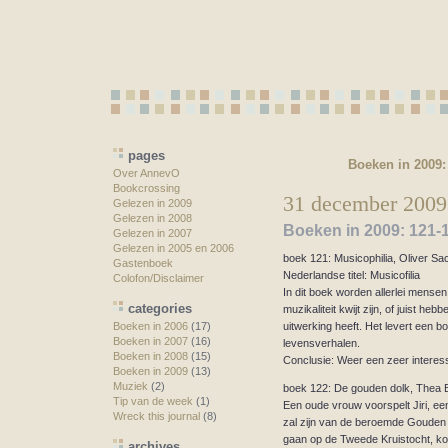
pages
Boeken in 2009:
Over AnnevO
Bookcrossing
31 december 2009
Gelezen in 2009
Gelezen in 2008
Boeken in 2009: 121-
Gelezen in 2007
Gelezen in 2005 en 2006
boek 121: Musicophilia, Oliver Sa
Gastenboek
Nederlandse titel: Musicofilia
Colofon/Disclaimer
In dit boek worden allerlei mense
categories
muzikaliteit kwijt zijn, of juist h
uitwerking heeft. Het levert een 
Boeken in 2006
(17)
Boeken in 2007
(16)
levensverhalen.
Boeken in 2008
(15)
Conclusie: Weer een zeer interes
Boeken in 2009
(13)
Muziek
(2)
boek 122: De gouden dolk, Thea
Tip van de week
(1)
Een oude vrouw voorspelt Jiri, ee
Wreck this journal
(8)
zal zijn van de beroemde Gouden
gaan op de Tweede Kruistocht, komt
archives