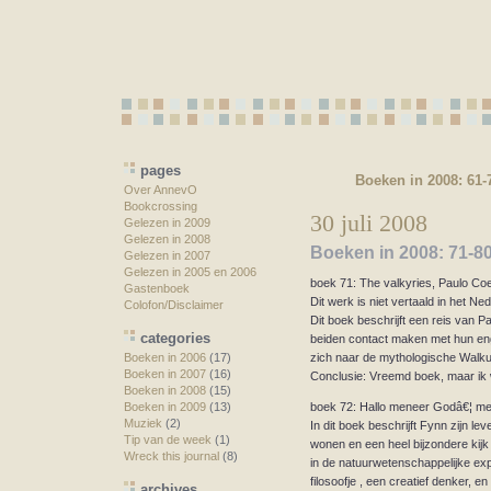
pages
Boeken in 2008: 61-
Over AnnevO
Bookcrossing
30 juli 2008
Gelezen in 2009
Gelezen in 2008
Boeken in 2008: 71-8
Gelezen in 2007
Gelezen in 2005 en 2006
boek 71: The valkyries, Paulo Co
Gastenboek
Dit werk is niet vertaald in het Ne
Colofon/Disclaimer
Dit boek beschrijft een reis van P
categories
beiden contact maken met hun enge
zich naar de mythologische Walk
Boeken in 2006
(17)
Boeken in 2007
(16)
Conclusie: Vreemd boek, maar ik 
Boeken in 2008
(15)
Boeken in 2009
(13)
boek 72: Hallo meneer Godâ€¦ me
Muziek
(2)
In dit boek beschrijft Fynn zijn l
Tip van de week
(1)
wonen en een heel bijzondere kijk 
Wreck this journal
(8)
in de natuurwetenschappelijke ex
filosoofje , een creatief denker, e
archives