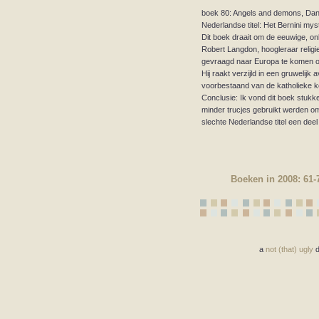
boek 80: Angels and demons, Da
Nederlandse titel: Het Bernini mys
Dit boek draait om de eeuwige, on
Robert Langdon, hoogleraar religi
gevraagd naar Europa te komen omd
Hij raakt verzijld in een gruwelijk
voorbestaand van de katholieke ke
Conclusie: Ik vond dit boek stukk
minder trucjes gebruikt werden o
slechte Nederlandse titel een deel
Boeken in 2008: 61-
a
not (that) ugly
d