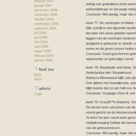
februari 2007
weinig van godsdienst moet weten 
januari 2007
wiskundeleraar en het jonge meisj
december 2006
Conclusie: Wel aardig, maar niet z
november 2006
oktober 2006
boek 77: De verborgen orchidee,
september 2006
Ellis schrijft in een bijzonder lan
augustus 2006
juli 2006
dat daar een eeuw geleden spoorl
juni 2006
leggen met de overleden kinderen 
mei 2006
landgoed is gebeuren er steeds vr
april 2006
weten en de grens tussen heden e
maart 2006
Conclusie: Goed geschreven gothi
februari 2006
spannender en griezeliger wordt.
januari 2006
boek 78: Shopaholic and Sister, So
feed me
Nederlandse titel: Shopalicious!
RSS
Rebecca Bloomwood blijft, ook als
Atom
Ook tijdens hun huwelijksreis, wat 
admin
blijkt ineens dat ze een half-zus 
Conclusie: Grappige chick-lit, wel
Login
boek 79: Greyâ€™s Anatomy: Deb
De eerste twee seizoenen van de 
vooral gericht op de interpersoonl
Je leest het jaar vanuit twee gez
roddelkoninging Debbie als barman
van de gebeurtenissen.
Conclusie: Wel aardig, maar niet e