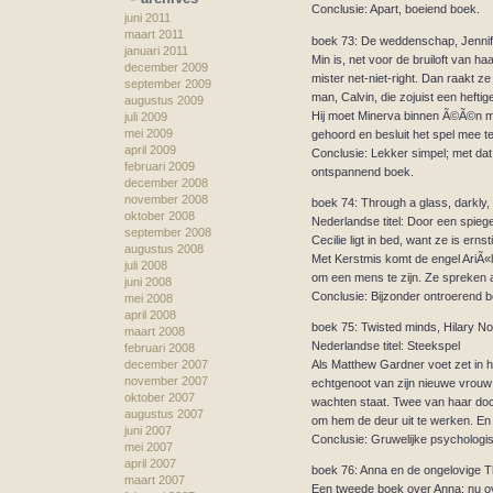
Conclusie: Apart, boeiend boek.
juni 2011
maart 2011
boek 73: De weddenschap, Jennif
januari 2011
Min is, net voor de bruiloft van ha
december 2009
mister net-niet-right. Dan raakt z
september 2009
man, Calvin, die zojuist een hefti
augustus 2009
Hij moet Minerva binnen Ã©Ã©n maan
juli 2009
mei 2009
gehoord en besluit het spel mee te
april 2009
Conclusie: Lekker simpel; met dat
februari 2009
ontspannend boek.
december 2008
november 2008
boek 74: Through a glass, darkly,
oktober 2008
Nederlandse titel: Door een spiege
september 2008
Cecilie ligt in bed, want ze is erns
augustus 2008
Met Kerstmis komt de engel AriÃ«l 
juli 2008
om een mens te zijn. Ze spreken af
juni 2008
Conclusie: Bijzonder ontroerend b
mei 2008
april 2008
boek 75: Twisted minds, Hilary N
maart 2008
Nederlandse titel: Steekspel
februari 2008
Als Matthew Gardner voet zet in h
december 2007
november 2007
echtgenoot van zijn nieuwe vrouw 
oktober 2007
wachten staat. Twee van haar doch
augustus 2007
om hem de deur uit te werken. En
juni 2007
Conclusie: Gruwelijke psychologisc
mei 2007
april 2007
boek 76: Anna en de ongelovige 
maart 2007
Een tweede boek over Anna; nu ov